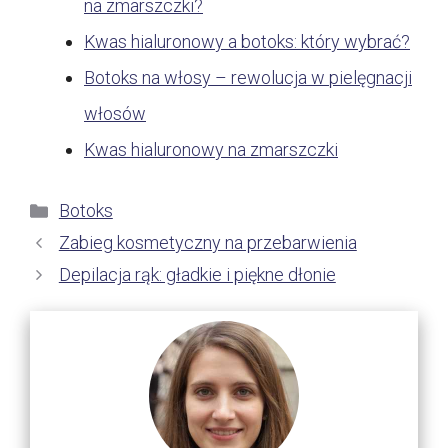
na zmarszczki?
Kwas hialuronowy a botoks: który wybrać?
Botoks na włosy – rewolucja w pielęgnacji
włosów
Kwas hialuronowy na zmarszczki
Kategorie
Botoks
Zabieg kosmetyczny na przebarwienia
Depilacja rąk: gładkie i piękne dłonie