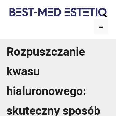
Przejdź
do
treści
Menu
Rozpuszczanie
kwasu
hialuronowego:
skuteczny sposób