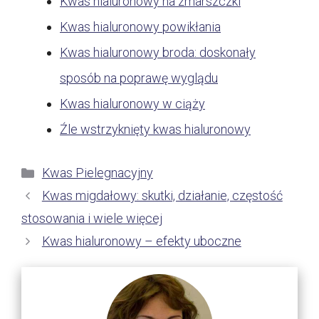
Kwas hialuronowy na zmarszczki
Kwas hialuronowy powikłania
Kwas hialuronowy broda: doskonały
sposób na poprawę wyglądu
Kwas hialuronowy w ciąży
Źle wstrzyknięty kwas hialuronowy
Kategorie
Kwas Pielegnacyjny
Kwas migdałowy: skutki, działanie, częstość
stosowania i wiele więcej
Kwas hialuronowy – efekty uboczne