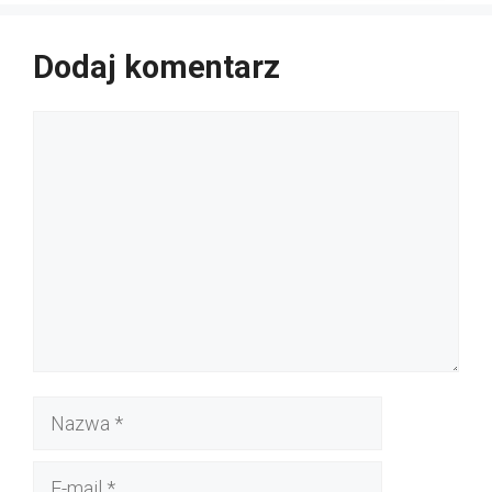
Dodaj komentarz
Komentarz
Nazwa
E-