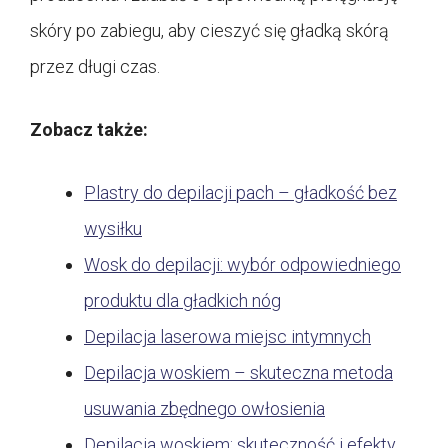
skóry po zabiegu, aby cieszyć się gładką skórą
przez długi czas.
Zobacz także:
Plastry do depilacji pach – gładkość bez
wysiłku
Wosk do depilacji: wybór odpowiedniego
produktu dla gładkich nóg
Depilacja laserowa miejsc intymnych
Depilacja woskiem – skuteczna metoda
usuwania zbędnego owłosienia
Depilacja woskiem: skuteczność i efekty