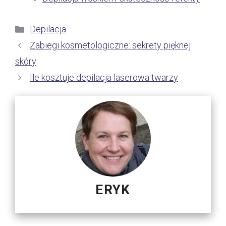
Kategorie
Depilacja
Zabiegi kosmetologiczne: sekrety pięknej
skóry
Ile kosztuje depilacja laserowa twarzy
ERYK