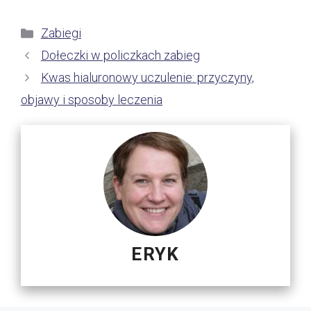
Kategorie
Zabiegi
Dołeczki w policzkach zabieg
Kwas hialuronowy uczulenie: przyczyny,
objawy i sposoby leczenia
ERYK