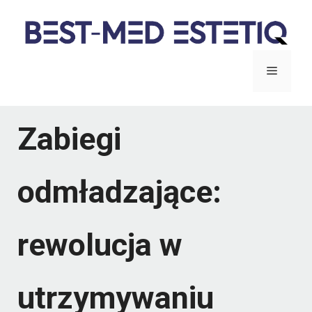
Przejdź
do
treści
Menu
Zabiegi
odmładzające:
rewolucja w
utrzymywaniu