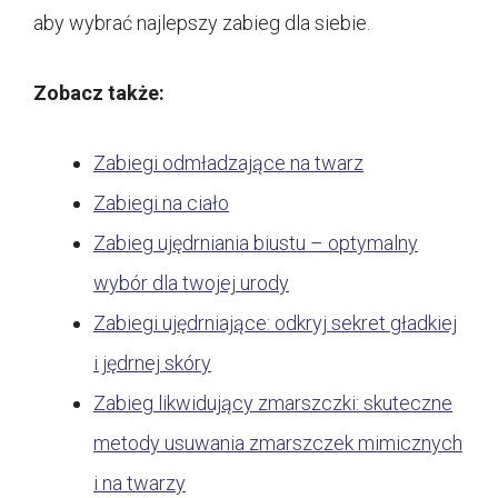
aby wybrać najlepszy zabieg dla siebie.
Zobacz także:
Zabiegi odmładzające na twarz
Zabiegi na ciało
Zabieg ujędrniania biustu – optymalny
wybór dla twojej urody
Zabiegi ujędrniające: odkryj sekret gładkiej
i jędrnej skóry
Zabieg likwidujący zmarszczki: skuteczne
metody usuwania zmarszczek mimicznych
i na twarzy