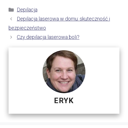
Kategorie
Depilacja
Depilacja laserowa w domu: skuteczność i
bezpieczeństwo
Czy depilacja laserowa boli?
ERYK