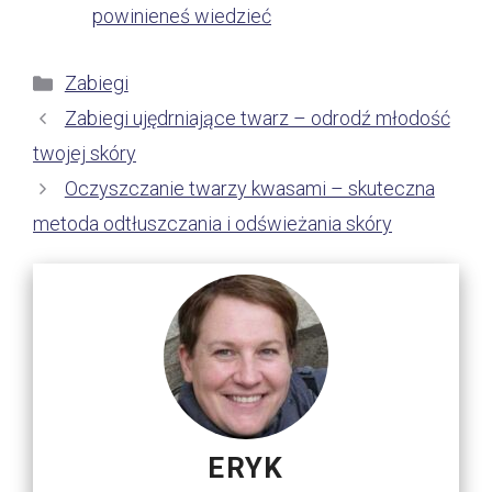
powinieneś wiedzieć
Kategorie
Zabiegi
Zabiegi ujędrniające twarz – odrodź młodość
twojej skóry
Oczyszczanie twarzy kwasami – skuteczna
metoda odtłuszczania i odświeżania skóry
ERYK