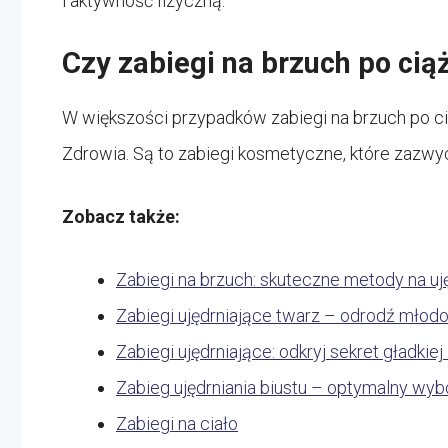
i aktywność fizyczną.
Czy zabiegi na brzuch po cią
W większości przypadków zabiegi na brzuch po c
Zdrowia. Są to zabiegi kosmetyczne, które zazwyc
Zobacz także:
Zabiegi na brzuch: skuteczne metody na uj
Zabiegi ujędrniające twarz – odrodź młodo
Zabiegi ujędrniające: odkryj sekret gładkiej 
Zabieg ujędrniania biustu – optymalny wybó
Zabiegi na ciało