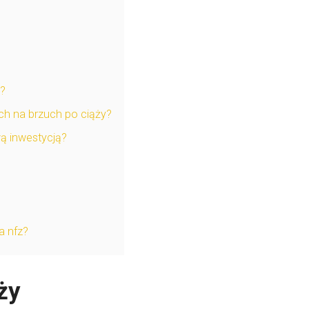
e?
ch na brzuch po ciąży?
wą inwestycją?
?
a nfz?
ży