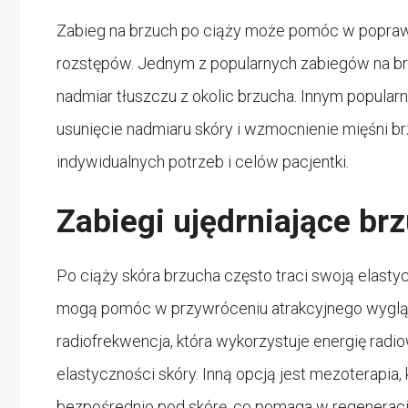
Zabieg na brzuch po ciąży może pomóc w poprawie 
rozstępów. Jednym z popularnych zabiegów na brz
nadmiar tłuszczu z okolic brzucha. Innym popular
usunięcie nadmiaru skóry i wzmocnienie mięśni 
indywidualnych potrzeb i celów pacjentki.
Zabiegi ujędrniające br
Po ciąży skóra brzucha często traci swoją elastyc
mogą pomóc w przywróceniu atrakcyjnego wyglądu 
radiofrekwencja, która wykorzystuje energię radi
elastyczności skóry. Inną opcją jest mezoterapia
bezpośrednio pod skórę, co pomaga w regeneracji i