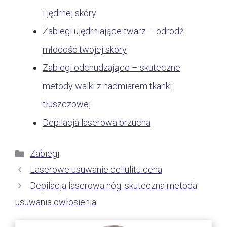
i jędrnej skóry
Zabiegi ujędrniające twarz – odrodź
młodość twojej skóry
Zabiegi odchudzające – skuteczne
metody walki z nadmiarem tkanki
tłuszczowej
Depilacja laserowa brzucha
Kategorie
Zabiegi
Laserowe usuwanie cellulitu cena
Depilacja laserowa nóg: skuteczna metoda
usuwania owłosienia