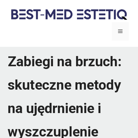
Przejdź
do
treści
Menu
Zabiegi na brzuch:
skuteczne metody
na ujędrnienie i
wyszczuplenie